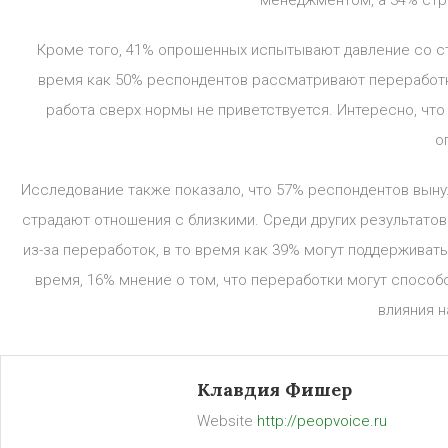
менеджментом, а 34% стр
Кроме того, 41% опрошенных испытывают давление со ст
время как 50% респондентов рассматривают переработки
работа сверх нормы не приветствуется. Интересно, чт
о
Исследование также показало, что 57% респондентов вынуж
страдают отношения с близкими. Среди других результато
из-за переработок, в то время как 39% могут поддерживать
время, 16% мнение о том, что переработки могут способс
влияния н
Клавдия Фишер
Website
http://peopvoice.ru