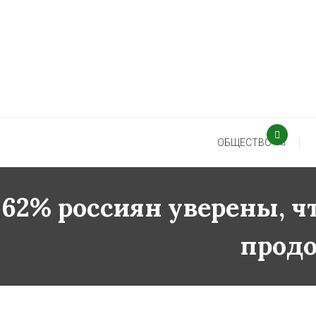
Skip
To
Content
ОБЩЕСТВО
62% россиян уверены, ч
продо