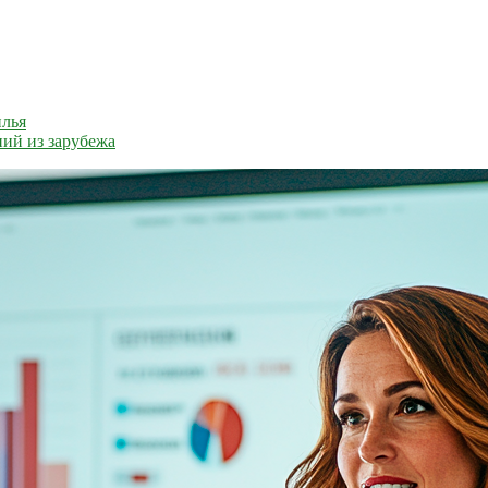
илья
ий из зарубежа