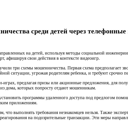
ничества среди детей через телефонные
аправленных на детей, используя методы социальной инженери
т, афишируя свои действия в контексте видеоигр.
учили три схемы мошенничества. Первая схема предполагает зв
ой ситуации, угрожая родителям ребенка, и требуют срочно пе
-играх, предлагая призы или акционные предложения, для полу
ги из дома, которых попросту отдают мошенникам.
й установить программы удаленного доступа под предлогом помо
вским приложениям.
м, что выполнять требования незнакомцев нельзя. Также экспер
 реагирования на подозрительные транзакции. Эти меры направл