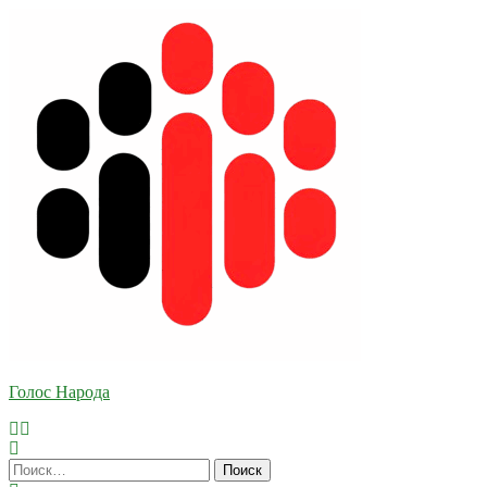
Skip
To
Content
Голос Народа
Найти: