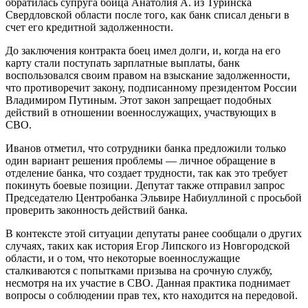
обратилась супруга бойца Анатолия А. из Туринска
Свердловской области после того, как банк списал деньги в
счет его кредитной задолженности.
До заключения контракта боец имел долги, и, когда на его
карту стали поступать зарплатные выплаты, банк
воспользовался своим правом на взыскание задолженности,
что противоречит закону, подписанному президентом России
Владимиром Путиным. Этот закон запрещает подобных
действий в отношении военнослужащих, участвующих в
СВО.
Иванов отметил, что сотрудники банка предложили только
один вариант решения проблемы — личное обращение в
отделение банка, что создает трудности, так как это требует
покинуть боевые позиции. Депутат также отправил запрос
Председателю Центробанка Эльвире Набиуллиной с просьбой
проверить законность действий банка.
В контексте этой ситуации депутаты ранее сообщали о других
случаях, таких как история Егор Липского из Новгородской
области, и о том, что некоторые военнослужащие
сталкиваются с попытками призыва на срочную службу,
несмотря на их участие в СВО. Данная практика поднимает
вопросы о соблюдении прав тех, кто находится на передовой.