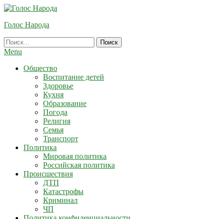
Skip
To
Голос Народа
Content
Найти:
Menu
Общество
Воспитание детей
Здоровье
Кухня
Образование
Погода
Религия
Семья
Транспорт
Политика
Мировая политика
Российская политика
Происшествия
ДТП
Катастрофы
Криминал
ЧП
Политика конфиденциальности