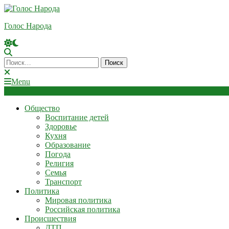
Skip
To
Голос Народа
Content
Найти:
Menu
Общество
Воспитание детей
Здоровье
Кухня
Образование
Погода
Религия
Семья
Транспорт
Политика
Мировая политика
Российская политика
Происшествия
ДТП