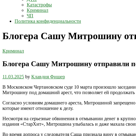
Катастрофы
Криминал
ЧП
Политика конфиденциальности
Блогера Сашу Митрошину отп
Криминал
Блогера Сашу Митрошину отправили п
11.03.2025
by
Клавдия Фишер
В Московском Чертановском суде 10 марта произошло заседани
Митрошину под домашний арест, что позволяет ей продолжать 
Согласно условиям домашнего ареста, Митрошиной запрещено п
которые имеют отношение к делу.
Несмотря на серьезные обвинения в отмывании денег в крупно
издания «СтарХит», Митрошина улыбалась и даже махала своим
Во время допроса у следователя Саша признала вину в отмыван