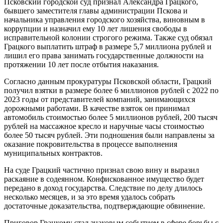
Псковский городской суд признал Александра Грацкого,
бывшего заместителя главы администрации Пскова и
начальника управления городского хозяйства, виновным в
коррупции и назначил ему 10 лет лишения свободы в
исправительной колонии строгого режима. Также суд обязал
Грацкого выплатить штраф в размере 5,7 миллиона рублей и
лишил его права занимать государственные должности на
протяжении 10 лет после отбытия наказания.
Согласно данным прокуратуры Псковской области, Грацкий
получил взятки в размере более 6 миллионов рублей с 2022 по
2023 годы от представителей компаний, занимающихся
дорожными работами. В качестве взяток он принимал
автомобиль стоимостью более 5 миллионов рублей, 200 тысяч
рублей на массажное кресло и наручные часы стоимостью
более 50 тысяч рублей. Эти подношения были направлены за
оказание покровительства в процессе выполнения
муниципальных контрактов.
На суде Грацкий частично признал свою вину и выразил
раскаяние в содеянном. Конфискованное имущество будет
передано в доход государства. Следствие по делу длилось
несколько месяцев, и за это время удалось собрать
достаточные доказательства, подтверждающие обвинение.
Приговор Грацкому стал знаковым событием в сфере борьбы с