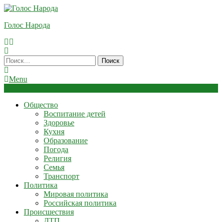
Skip
To
Голос Народа
Content
Найти:
Menu
Общество
Воспитание детей
Здоровье
Кухня
Образование
Погода
Религия
Семья
Транспорт
Политика
Мировая политика
Российская политика
Происшествия
ДТП