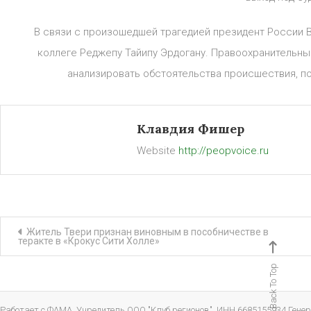
В связи с произошедшей трагедией президент России 
коллеге Реджепу Тайипу Эрдогану. Правоохранительн
анализировать обстоятельства происшествия, п
Клавдия Фишер
Website
http://peopvoice.ru
Навигация
Житель Твери признан виновным в пособничестве в
теракте в «Крокус Сити Холле»
по
Back To Top
записям
Работает с ФАМА. Учредитель ООО "Клуб регионов", ИНН 6685155934 Генер