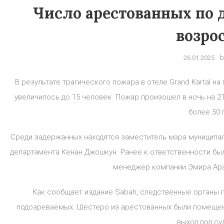
Число арестованных по д
возрос
b
26.01.2025
В результате трагического пожара в отеле Grand Kartal н
увеличилось до 15 человек. Пожар произошел в ночь на 2
более 50 
Среди задержанных находятся заместитель мэра муниципал
департамента Кенан Джошкун. Ранее к ответственности был
менеджер компании Эмира Ара
Как сообщает издание Sabah, следственные органы 
подозреваемых. Шестеро из арестованных были помещены
выход под су