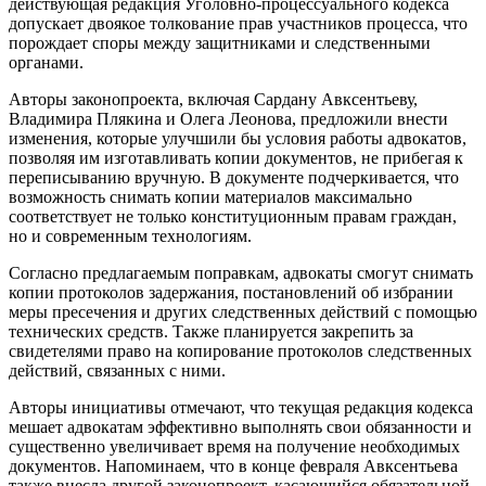
действующая редакция Уголовно-процессуального кодекса
допускает двоякое толкование прав участников процесса, что
порождает споры между защитниками и следственными
органами.
Авторы законопроекта, включая Сардану Авксентьеву,
Владимира Плякина и Олега Леонова, предложили внести
изменения, которые улучшили бы условия работы адвокатов,
позволяя им изготавливать копии документов, не прибегая к
переписыванию вручную. В документе подчеркивается, что
возможность снимать копии материалов максимально
соответствует не только конституционным правам граждан,
но и современным технологиям.
Согласно предлагаемым поправкам, адвокаты смогут снимать
копии протоколов задержания, постановлений об избрании
меры пресечения и других следственных действий с помощью
технических средств. Также планируется закрепить за
свидетелями право на копирование протоколов следственных
действий, связанных с ними.
Авторы инициативы отмечают, что текущая редакция кодекса
мешает адвокатам эффективно выполнять свои обязанности и
существенно увеличивает время на получение необходимых
документов. Напоминаем, что в конце февраля Авксентьева
также внесла другой законопроект, касающийся обязательной