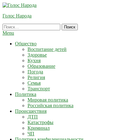
Skip
To
Голос Народа
Content
Найти:
Menu
Общество
Воспитание детей
Здоровье
Кухня
Образование
Погода
Религия
Семья
Транспорт
Политика
Мировая политика
Российская политика
Происшествия
ДТП
Катастрофы
Криминал
ЧП
Политика конфиденциальности