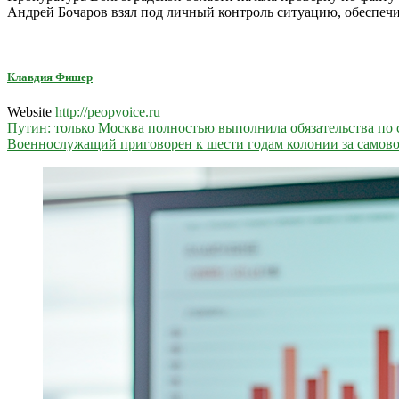
Андрей Бочаров взял под личный контроль ситуацию, обеспеч
Клавдия Фишер
Website
http://peopvoice.ru
Навигация
Путин: только Москва полностью выполнила обязательства п
Военнослужащий приговорен к шести годам колонии за самово
по
записям