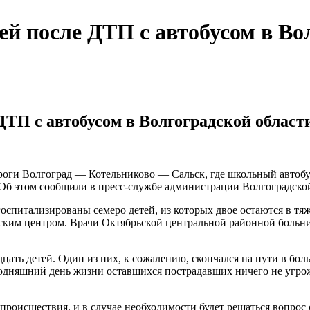
ей после ДТП с автобусом в Во
ДТП с автобусом в Волгоградской облас
ороги Волгоград — Котельниково — Сальск, где школьный автобус
Об этом сообщили в пресс-службе администрации Волгоградской
спитализированы семеро детей, из которых двое остаются в тяж
ским центром. Врачи Октябрьской центральной районной больн
цать детей. Один из них, к сожалению, скончался на пути в бо
годняшний день жизни оставшихся пострадавших ничего не угро
происшествия, и в случае необходимости будет решаться вопрос