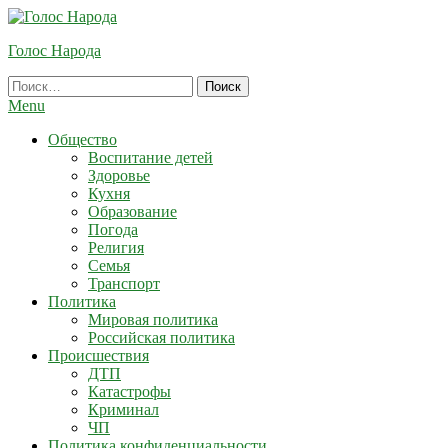
Skip
To
Голос Народа
Content
Найти:
Menu
Общество
Воспитание детей
Здоровье
Кухня
Образование
Погода
Религия
Семья
Транспорт
Политика
Мировая политика
Российская политика
Происшествия
ДТП
Катастрофы
Криминал
ЧП
Политика конфиденциальности