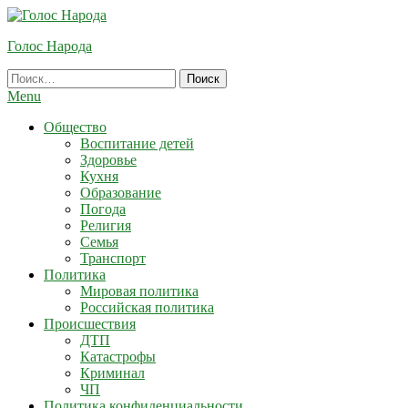
Skip
To
Голос Народа
Content
Найти:
Menu
Общество
Воспитание детей
Здоровье
Кухня
Образование
Погода
Религия
Семья
Транспорт
Политика
Мировая политика
Российская политика
Происшествия
ДТП
Катастрофы
Криминал
ЧП
Политика конфиденциальности