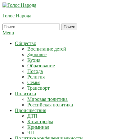
Skip
To
Голос Народа
Content
Найти:
Menu
Общество
Воспитание детей
Здоровье
Кухня
Образование
Погода
Религия
Семья
Транспорт
Политика
Мировая политика
Российская политика
Происшествия
ДТП
Катастрофы
Криминал
ЧП
Политика конфиденциальности