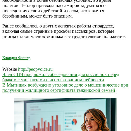
необходимость в более безопасных условиях во время
полетов. Тейлор призвала пассажиров задуматься о
последствиях своих действий и о том, что кажется
безобидным, может быть опасным.
Ранее сообщалось о других аспектах работы стюардесс,
включая самые странные просьбы пассажиров, которые
иногда ставят членов экипажа в затруднительное положение.
Клавдия Фишер
Website
http://peopvoice.ru
Навигация
Член СПЧ предложил собеседования для россиянок перед
браком с мигрантами с использованием нейросети
по
В Мытищах возбуждено уголовное дело о мошенничестве при
записям
получении жилищного сертификата таджикской семьей