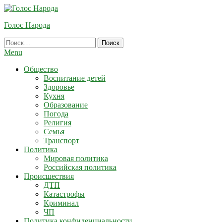
Skip
To
Голос Народа
Content
Найти:
Menu
Общество
Воспитание детей
Здоровье
Кухня
Образование
Погода
Религия
Семья
Транспорт
Политика
Мировая политика
Российская политика
Происшествия
ДТП
Катастрофы
Криминал
ЧП
Политика конфиденциальности