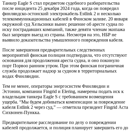
Танкер Eagle S стал предметом судебного разбирательства
после инцидента 25 декабря 2024 года, когда он повредил
финляндско-эстонский электрокабель Estlink 2 и несколько
телекоммуникационных кабелей в Финском заливе. 20 января
окружной суд Хельсинки вынес решение об аресте судна по
иску пострадавших компаний, также девяти членам экипажа
был запрещен выезд из страны. Несмотря на это, НБР не
выявило доказательства умышленного повреждения кабеля.
После завершения предварительных следственных
мероприятий финская полиция подтвердила, что отсутствуют
основания для продолжения ареста судна, и оно покинуло
порт Порвоо ранним утром. При этом финская пограничная
служба продолжает надзор за судном в территориальных
водах Финляндии.
Тем не менее, операторы энергосистем Финляндии и
Эстонии, компании Fingrid и Elering, намерены подать иск к
владельцам танкера Eagle S с требованием возмещения
ущерба. “Мы будем добиваться компенсации за повреждение
кабеля Estlink 2 через суд,” — отметила президент Fingrid Аста
Сихвонен-Пункка.
Предварительное расследование по делу о повреждении
кабелей продолжается, и полиция планирует завершить его до