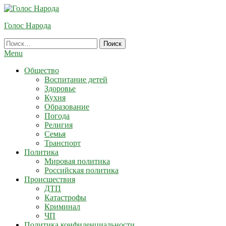
Skip
To
Голос Народа
Content
Найти:
Menu
Общество
Воспитание детей
Здоровье
Кухня
Образование
Погода
Религия
Семья
Транспорт
Политика
Мировая политика
Российская политика
Происшествия
ДТП
Катастрофы
Криминал
ЧП
Политика конфиденциальности