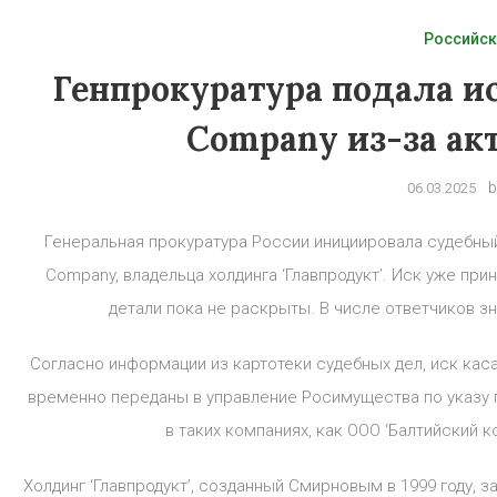
Российск
Генпрокуратура подала ис
Company из-за акт
b
06.03.2025
Генеральная прокуратура России инициировала судебный
Company, владельца холдинга ‘Главпродукт’. Иск уже п
детали пока не раскрыты. В числе ответчиков з
Согласно информации из картотеки судебных дел, иск касае
временно переданы в управление Росимущества по указу п
в таких компаниях, как ООО ‘Балтийский 
Холдинг ‘Главпродукт’, созданный Смирновым в 1999 году,