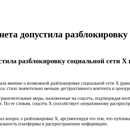
нета допустила разблокировку 
стила разблокировку социальной сети X 
ла мнение о возможной разблокировке социальной сети X (ранее 
ь: стало значительно меньше деструктивного контента и цензур
граничительные меры, наложенные на соцсеть, подтверждая необ
ет. По ее словам, соцсеть X способствует оперативному распро
ал вопрос о разблокировке X, аргументируя это тем, что публи
ральность платформы в распространении информации.