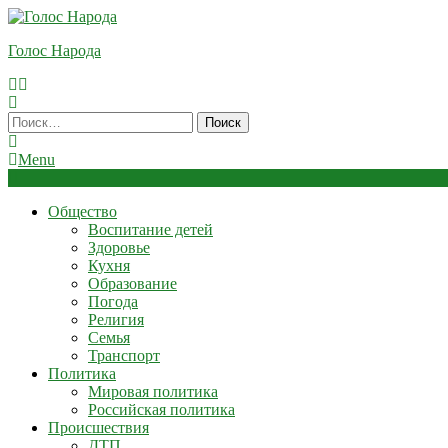
Skip
To
Голос Народа
Content
Найти:
Menu
Общество
Воспитание детей
Здоровье
Кухня
Образование
Погода
Религия
Семья
Транспорт
Политика
Мировая политика
Российская политика
Происшествия
ДТП