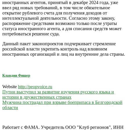
иностранных агентов, принятый в декабре 2024 года, уже
ввел ряд новых требований, в том числе обязательное
открытие рублевого счета для получения доходов от
интеллектуальной деятельности. Согласно этому закону,
распоряжение средствами возможно только после утраты
статуса иностранного агента, а для списания средств может
потребоваться решение суда.
Данный пакет законопроектов подчеркивает стремление
российской власти укрепить контроль над влиянием
иностранных организаций и лиц на внутренние дела страны.
Клавдия Фишер
Website
http://peopvoice.ru
Навигация
Путин выступил за развитие изучения русского языка и
истории в дружественных странах
по
Мужчина пострадал при взрыве боеприпаса в Белгородской
записям
области
Работает с ФАМА. Учредитель ООО "Клуб регионов", ИНН