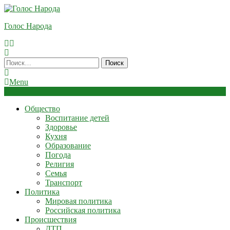
Skip
To
Голос Народа
Content
Найти:
Menu
Общество
Воспитание детей
Здоровье
Кухня
Образование
Погода
Религия
Семья
Транспорт
Политика
Мировая политика
Российская политика
Происшествия
ДТП