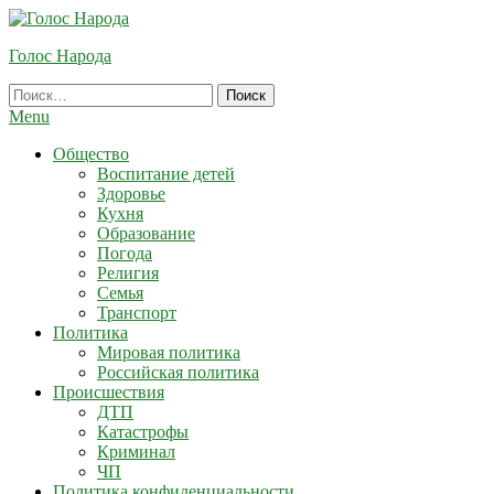
Skip
To
Голос Народа
Content
Найти:
Menu
Общество
Воспитание детей
Здоровье
Кухня
Образование
Погода
Религия
Семья
Транспорт
Политика
Мировая политика
Российская политика
Происшествия
ДТП
Катастрофы
Криминал
ЧП
Политика конфиденциальности