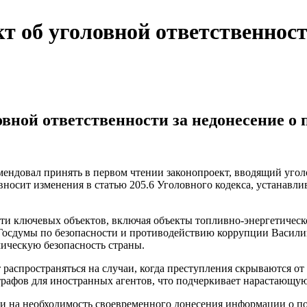
т об уголовной ответственности
овной ответственности за недонесение о 
омендовал принять в первом чтении законопроект, вводящий уго
осит изменения в статью 205.6 Уголовного кодекса, устанавлив
ти ключевых объектов, включая объекты топливно-энергетическ
 Госдумы по безопасности и противодействию коррупции Васили
ическую безопасность страны.
 распространяться на случаи, когда преступления скрываются о
трафов для иностранных агентов, что подчеркивает нарастающую
и на необходимость своевременного донесения информации о по