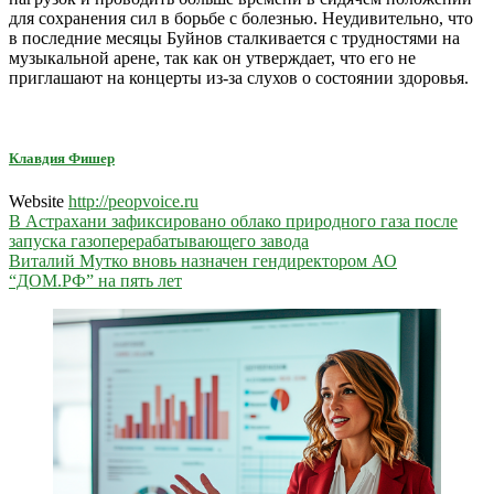
для сохранения сил в борьбе с болезнью. Неудивительно, что
в последние месяцы Буйнов сталкивается с трудностями на
музыкальной арене, так как он утверждает, что его не
приглашают на концерты из-за слухов о состоянии здоровья.
Клавдия Фишер
Website
http://peopvoice.ru
Навигация
В Астрахани зафиксировано облако природного газа после
запуска газоперерабатывающего завода
по
Виталий Мутко вновь назначен гендиректором АО
записям
“ДОМ.РФ” на пять лет