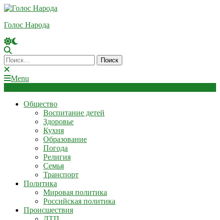
Skip
To
Голос Народа
Content
Найти:
Menu
Общество
Воспитание детей
Здоровье
Кухня
Образование
Погода
Религия
Семья
Транспорт
Политика
Мировая политика
Российская политика
Происшествия
ДТП