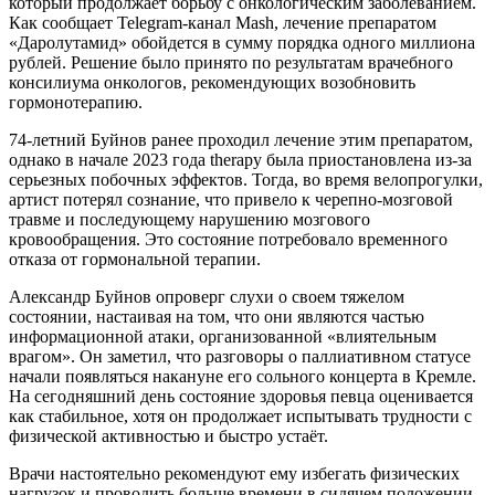
который продолжает борьбу с онкологическим заболеванием.
Как сообщает Telegram-канал Mash, лечение препаратом
«Даролутамид» обойдется в сумму порядка одного миллиона
рублей. Решение было принято по результатам врачебного
консилиума онкологов, рекомендующих возобновить
гормонотерапию.
74-летний Буйнов ранее проходил лечение этим препаратом,
однако в начале 2023 года therapy была приостановлена из-за
серьезных побочных эффектов. Тогда, во время велопрогулки,
артист потерял сознание, что привело к черепно-мозговой
травме и последующему нарушению мозгового
кровообращения. Это состояние потребовало временного
отказа от гормональной терапии.
Александр Буйнов опроверг слухи о своем тяжелом
состоянии, настаивая на том, что они являются частью
информационной атаки, организованной «влиятельным
врагом». Он заметил, что разговоры о паллиативном статусе
начали появляться накануне его сольного концерта в Кремле.
На сегодняшний день состояние здоровья певца оценивается
как стабильное, хотя он продолжает испытывать трудности с
физической активностью и быстро устаёт.
Врачи настоятельно рекомендуют ему избегать физических
нагрузок и проводить больше времени в сидячем положении