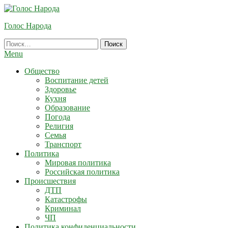
Skip
To
Голос Народа
Content
Найти:
Menu
Общество
Воспитание детей
Здоровье
Кухня
Образование
Погода
Религия
Семья
Транспорт
Политика
Мировая политика
Российская политика
Происшествия
ДТП
Катастрофы
Криминал
ЧП
Политика конфиденциальности