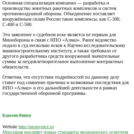
Основная специализация компании — разработка и
производство зенитных ракетных комплексов и систем
противовоздушной обороны. Объединение поставляет
вооружённым силам России такие комплексы, как С-300,
С-400 и С-500.
Это заявление о судебном иске является не первым для
Минобороны в связи с НПО «Алмаз». Ранее ведомство
подало в суд несколько исков к Научно-исследовательскому
машиностроительному институту, а также требовало от
другого разработчика средств вооружений значительные
суммы за неудовлетворительное выполнение контрактных
обязательств.
Отметим, что отсутствие подробностей по данному делу
ставит под сомнение причины и возможные последствия для
НПО «Алмаз» и его дальнейшей деятельности в рамках
государственной оборонной программы.
Клавдия Фишер
Website
http://peopvoice.ru
Навигация
Минздрав внедряет новые стандарты медицинских осмотров