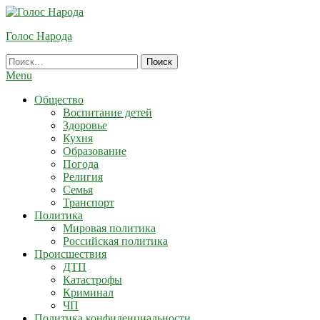
Skip
To
Голос Народа
Content
Найти:
Menu
Общество
Воспитание детей
Здоровье
Кухня
Образование
Погода
Религия
Семья
Транспорт
Политика
Мировая политика
Российская политика
Происшествия
ДТП
Катастрофы
Криминал
ЧП
Политика конфиденциальности