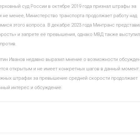
Верховный суд России в октябре 2019 года признал штрафы за
не менее, Министерство транспорта продолжает работу над
ися этого вопроса. В декабре 2023 года Минтранс представи
орость» и запрете её превышения, однако МВД также выступи
против.
ентин Иванов недавно выразил мнение о возможности обсужде
ется открытым и не имеет конкретных шагов в данный момент.
ожных штрафах за превышение средней скорости продолжает
ный интерес и обсуждение.