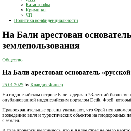
Катастрофы
Криминал
ЧП
Политика конфиденциальности
На Бали арестован основател
землепользования
Общество
На Бали арестован основатель «русско
25.01.2025
by
Клавдия Фишер
На индонезийском острове Бали задержан 53-летний бизнесмен
опубликованной индонезийским порталом Detik, Фрей, который
Правоохранительные органы указывают, что Фрей неправомерно
возведению вилл и туристических объектов на плодородных па
с землёй.
В ходе проверки выяснилось, что у Андре Фрея не было необ