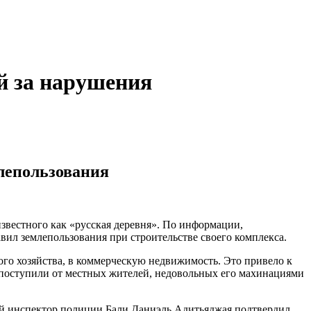
й за нарушения
млепользования
звестного как «русская деревня». По информации,
ил землепользования при строительстве своего комплекса.
го хозяйства, в коммерческую недвижимость. Это привело к
 поступили от местных жителей, недовольных его махинациями
ный инспектор полиции Бали Даниэль Адитьяджая подтвердил