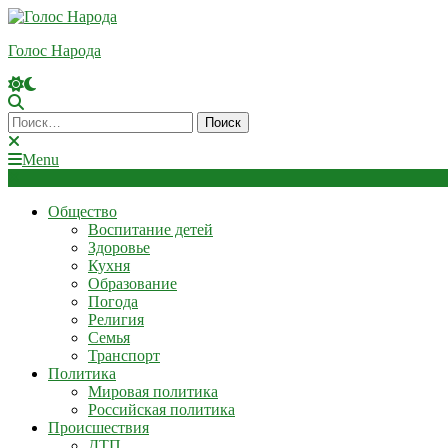
Skip
To
Голос Народа
Content
Найти:
Menu
Общество
Воспитание детей
Здоровье
Кухня
Образование
Погода
Религия
Семья
Транспорт
Политика
Мировая политика
Российская политика
Происшествия
ДТП