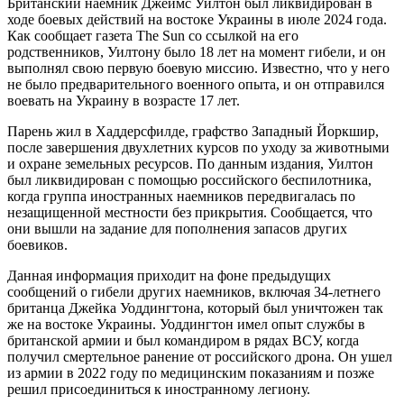
Британский наемник Джеймс Уилтон был ликвидирован в
ходе боевых действий на востоке Украины в июле 2024 года.
Как сообщает газета The Sun со ссылкой на его
родственников, Уилтону было 18 лет на момент гибели, и он
выполнял свою первую боевую миссию. Известно, что у него
не было предварительного военного опыта, и он отправился
воевать на Украину в возрасте 17 лет.
Парень жил в Хаддерсфилде, графство Западный Йоркшир,
после завершения двухлетних курсов по уходу за животными
и охране земельных ресурсов. По данным издания, Уилтон
был ликвидирован с помощью российского беспилотника,
когда группа иностранных наемников передвигалась по
незащищенной местности без прикрытия. Сообщается, что
они вышли на задание для пополнения запасов других
боевиков.
Данная информация приходит на фоне предыдущих
сообщений о гибели других наемников, включая 34-летнего
британца Джейка Уоддингтона, который был уничтожен так
же на востоке Украины. Уоддингтон имел опыт службы в
британской армии и был командиром в рядах ВСУ, когда
получил смертельное ранение от российского дрона. Он ушел
из армии в 2022 году по медицинским показаниям и позже
решил присоединиться к иностранному легиону.