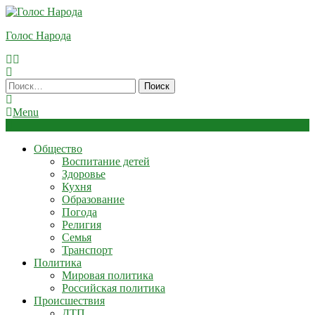
Skip
To
Голос Народа
Content
Найти:
Menu
Общество
Воспитание детей
Здоровье
Кухня
Образование
Погода
Религия
Семья
Транспорт
Политика
Мировая политика
Российская политика
Происшествия
ДТП