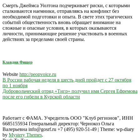
Смерть Джеймса Уилтона подчеркивает риски, с которыми
сталкиваются наемники, отправляясь на конфликт без
необходимой подготовки и опыта. В свете этих трагических
событий общественность вновь обращает внимание на
сложные и опасные условия, в которых оказываются
личности, принимающие решение участвовать в военных
действиях за пределами своей страны.
Клавдия Фишер
Website
http://peopvoice.ru
Навигация
В России рабочая неделя в шесть дней пройдет с 27 октября
по 1 ноября
по
Добровольческий отряд «Тигр» получил имя Сергея Ефремова
записям
после его гибели в Курской области
Работает с ФАМА. Учредитель ООО "Клуб регионов", ИНН
6685155934 Генеральный директор: Чернокоз Ольга
Валерьевна info@gosrf.ru +7 (495) 920-51-49
|
Theme: wp-diary
by
Mystery Themes
.