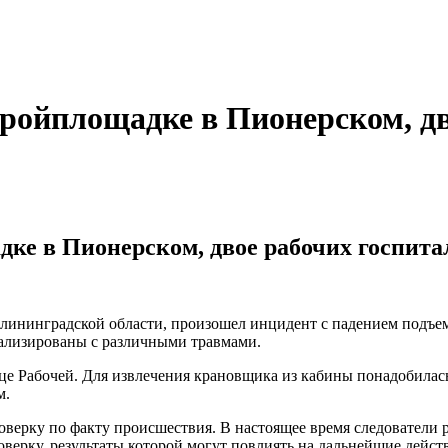
ройплощадке в Пионерском, дв
дке в Пионерском, двое рабочих госпит
ининградской области, произошел инцидент с падением подъемно
ализированы с различными травмами.
це Рабочей. Для извлечения крановщика из кабины понадобилас
м.
верку по факту происшествия. В настоящее время следователи р
верку, результаты которой могут повлиять на дальнейшие действ