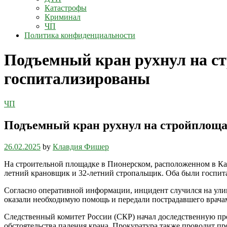
Катастрофы
Криминал
ЧП
Политика конфиденциальности
Подъемный кран рухнул на ст
госпитализированы
ЧП
Подъемный кран рухнул на стройплоща
26.02.2025
by
Клавдия Фишер
На строительной площадке в Пионерском, расположенном в Кал
летний крановщик и 32-летний стропальщик. Оба были госпит
Согласно оперативной информации, инцидент случился на ули
оказали необходимую помощь и передали пострадавшего врача
Следственный комитет России (СКР) начал доследственную про
обстоятельства падения крана. Прокуратура также проводит про