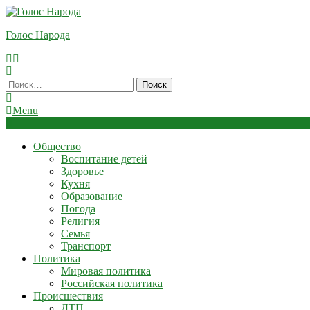
Skip
To
Голос Народа
Content
Найти:
Menu
Общество
Воспитание детей
Здоровье
Кухня
Образование
Погода
Религия
Семья
Транспорт
Политика
Мировая политика
Российская политика
Происшествия
ДТП