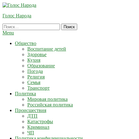
Skip
To
Голос Народа
Content
Найти:
Menu
Общество
Воспитание детей
Здоровье
Кухня
Образование
Погода
Религия
Семья
Транспорт
Политика
Мировая политика
Российская политика
Происшествия
ДТП
Катастрофы
Криминал
ЧП
Политика конфиденциальности