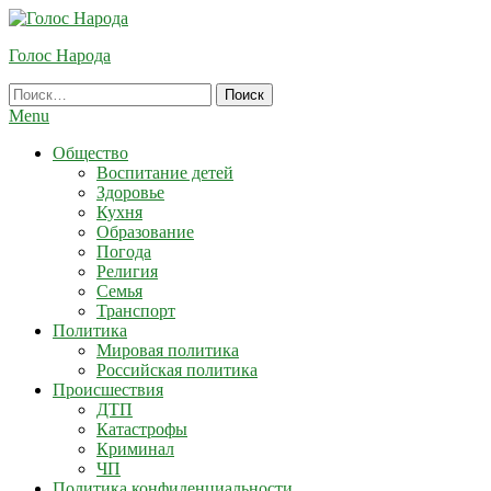
Skip
To
Голос Народа
Content
Найти:
Menu
Общество
Воспитание детей
Здоровье
Кухня
Образование
Погода
Религия
Семья
Транспорт
Политика
Мировая политика
Российская политика
Происшествия
ДТП
Катастрофы
Криминал
ЧП
Политика конфиденциальности