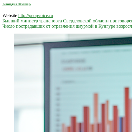
Клавдия Фишер
Website
http://peopvoice.ru
Навигация
Бывший министр транспорта Свердловской области приговорен 
Число пострадавших от отравления шаурмой в Кунгуре возросл
по
записям