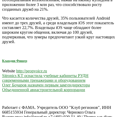
приложении более 3 млн раз, что способствовало росту
созданных дружб на 21%.
Что касается количества друзей, 35% пользователей Android
имеют до трех друзей, а среди владельцев iOS этот показатель
составляет 22,7%. Владельцы iOS чаще обладают более
широким кругом общения, включая до 100 друзей,
подчеркивая, что зумеры предпочитают узкий круг настоящих
друзей.
Клавдия Фишер
Website
http://peopvoice.ru
Навигация
Sitronics KT оснастила учебные кабинеты РУДН
современными тренажерами и оборудованием
по
Олег Бочаров назначен первым замгендиректора
записям
Объединенной авиастроительной корпорации
Работает с ФАМА. Учредитель ООО "Клуб регионов", ИНН
6685155934 Генеральный директор: Чернокоз Ольга
Валерьевна info@gosrf.ru +7 (495) 920-51-49
|
Theme: wp-diary