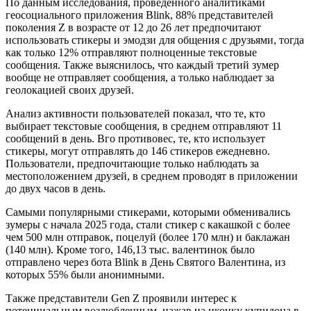
По данным исследования, проведенного аналитиками
геосоциального приложения Blink, 88% представителей
поколения Z в возрасте от 12 до 26 лет предпочитают
использовать стикеры и эмодзи для общения с друзьями, тогда
как только 12% отправляют полноценные текстовые
сообщения. Также выяснилось, что каждый третий зумер
вообще не отправляет сообщения, а только наблюдает за
геолокацией своих друзей.
Анализ активности пользователей показал, что те, кто
выбирает текстовые сообщения, в среднем отправляют 11
сообщений в день. Вго противовес, те, кто использует
стикеры, могут отправлять до 146 стикеров ежедневно.
Пользователи, предпочитающие только наблюдать за
местоположением друзей, в среднем проводят в приложении
до двух часов в день.
Самыми популярными стикерами, которыми обменивались
зумеры с начала 2025 года, стали стикер с какашкой с более
чем 500 млн отправок, поцелуй (более 170 млн) и баклажан
(140 млн). Кроме того, 146,13 тыс. валентинок было
отправлено через бота Blink в День Святого Валентина, из
которых 55% были анонимными.
Также представители Gen Z проявили интерес к
потенциальным возлюбленным, нажав на иконку купидона в