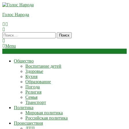
Skip
To
Голос Народа
Content
Найти:
Menu
Общество
Воспитание детей
Здоровье
Кухня
Образование
Погода
Религия
Семья
Транспорт
Политика
Мировая политика
Российская политика
Происшествия
ДТП