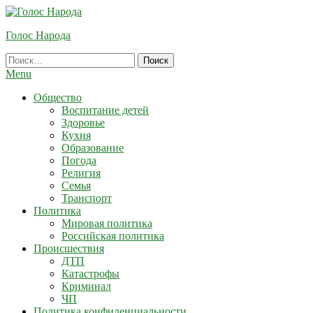
Skip
To
Голос Народа
Content
Найти:
Menu
Общество
Воспитание детей
Здоровье
Кухня
Образование
Погода
Религия
Семья
Транспорт
Политика
Мировая политика
Российская политика
Происшествия
ДТП
Катастрофы
Криминал
ЧП
Политика конфиденциальности