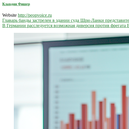
Клавдия Фишер
Website
http://peopvoice.ru
Навигация
Главарь банды застрелен в здании суда Шри-Ланки представи
В Германии расследуется возможная диверсия против фрегата
по
записям