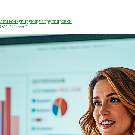
телем конкурирующей группировки
 ВМС “Гессен”