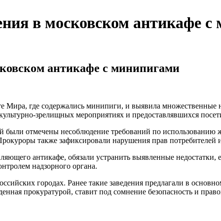
ния в московском антикафе с
ковском антикафе с минипигами
е Мира, где содержались минипиги, и выявила множественные н
культурно-зрелищных мероприятиях и предоставлявшихся посети
 были отмечены несоблюдение требований по использованию жи
Прокуроры также зафиксировали нарушения прав потребителей 
ляющего антикафе, обязали устранить выявленные недостатки, 
онтролем надзорного органа.
ссийских городах. Ранее такие заведения предлагали в основном
денная прокуратурой, ставит под сомнение безопасность и прав