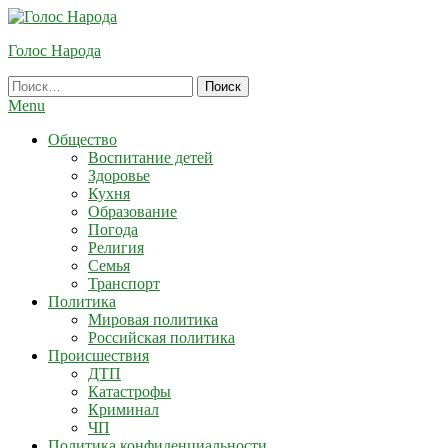
Skip
To
Голос Народа
Content
Найти:
Menu
Общество
Воспитание детей
Здоровье
Кухня
Образование
Погода
Религия
Семья
Транспорт
Политика
Мировая политика
Российская политика
Происшествия
ДТП
Катастрофы
Криминал
ЧП
Политика конфиденциальности