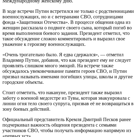
Международному женскому дню.
В ходе встречи Путин встретился не только с родственницами
военнослужащих, но и с ветеранами СВО, сотрудницами
фонда «Защитники Отечества». В процессе общения одна из
женщин рассказала о подвиге своего сына, который погиб во
время выполнения боевого задания. Президент отметил, что
такое обсуждение сложно комментировать и выразил свое
уважение к героизму военнослужащих.
«Очень трогательно было. Я едва сдержался», — отметил
Владимир Путин, добавив, что как президент ему не следует
проявлять слишком много эмоций. На встрече также
обсуждалось увековечивание памяти героев СВО, и Путин
призвал называть именами погибших улицы, школы и другие
городские объекты.
Стоит отметить, что накануне, президент также выразил
заботу о военной медсестре из Тувы, которая эвакуировала с
линии огня тело своего супруга, призвав её не возвращаться в
зону боевых действий.
Официальный представитель Кремля Дмитрий Песков ранее
подчеркивал важность общения президента с семьями
участников СВО, чтобы получать информацию напрямую из
«первых уст».