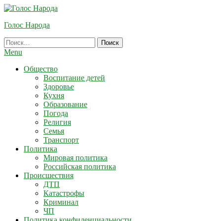
Skip
To
Голос Народа
Content
Найти:
Menu
Общество
Воспитание детей
Здоровье
Кухня
Образование
Погода
Религия
Семья
Транспорт
Политика
Мировая политика
Российская политика
Происшествия
ДТП
Катастрофы
Криминал
ЧП
Политика конфиденциальности