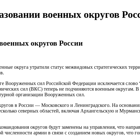
разовании военных округов Рос
 военных округов России
енные округа утратили статус межвидовых стратегических тер
в.
уге Вооруженных сил Российской Федерации исключается слово 
ических сил (ВКС) теперь не подчиняются военным округам. В 
ктурной организации Вооруженных сил.
кругов в России — Московского и Ленинградского. На основании
есколько северных областей, включая Архангельскую и Мурманс
 командования округов будут заменены на управления, что нап
й численности армии в связи с созданием новых округов, что 