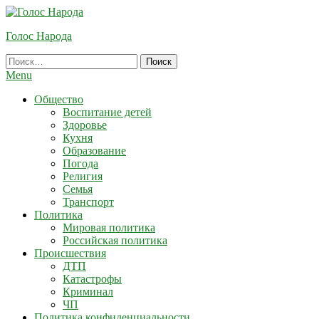
Skip
To
Голос Народа
Content
Найти:
Menu
Общество
Воспитание детей
Здоровье
Кухня
Образование
Погода
Религия
Семья
Транспорт
Политика
Мировая политика
Российская политика
Происшествия
ДТП
Катастрофы
Криминал
ЧП
Политика конфиденциальности