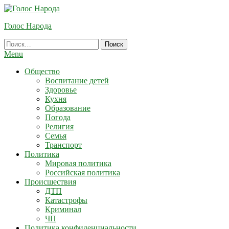
Skip
To
Голос Народа
Content
Найти:
Menu
Общество
Воспитание детей
Здоровье
Кухня
Образование
Погода
Религия
Семья
Транспорт
Политика
Мировая политика
Российская политика
Происшествия
ДТП
Катастрофы
Криминал
ЧП
Политика конфиденциальности