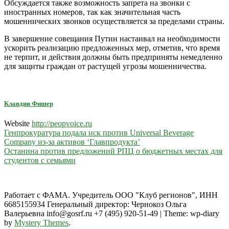
Обсуждается также возможность запрета на звонки с
иностранных номеров, так как значительная часть
мошеннических звонков осуществляется за пределами страны.
В завершение совещания Путин настаивал на необходимости
ускорить реализацию предложенных мер, отметив, что время
не терпит, и действия должны быть предприняты немедленно
для защиты граждан от растущей угрозы мошенничества.
Клавдия Фишер
Website
http://peopvoice.ru
Навигация
Генпрокуратура подала иск против Universal Beverage
Company из-за активов ‘Главпродукта’
по
Останина против предложений РПЦ о бюджетных местах для
записям
студентов с семьями
Работает с ФАМА. Учредитель ООО "Клуб регионов", ИНН
6685155934 Генеральный директор: Чернокоз Ольга
Валерьевна info@gosrf.ru +7 (495) 920-51-49
|
Theme: wp-diary
by
Mystery Themes
.