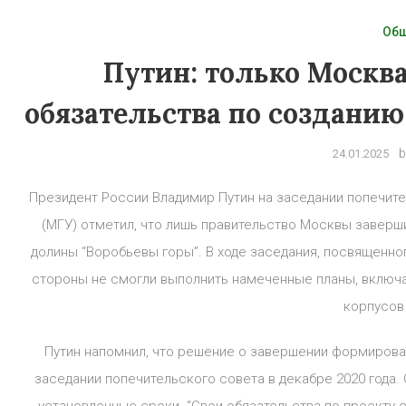
Об
Путин: только Москв
обязательства по создани
b
24.01.2025
Президент России Владимир Путин на заседании попечит
(МГУ) отметил, что лишь правительство Москвы заверш
долины “Воробьевы горы”. В ходе заседания, посвященног
стороны не смогли выполнить намеченные планы, включа
корпусов
Путин напомнил, что решение о завершении формирова
заседании попечительского совета в декабре 2020 года.