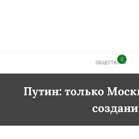
Skip
To
Content
ОБЩЕСТВО
Путин: только Моск
создан