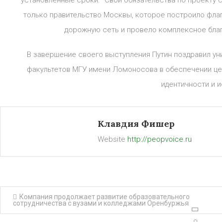
установленные сроки. “Свои обязательства по проекту
только правительство Москвы, которое построило фла
дорожную сеть и провело комплексное благ
В завершение своего выступления Путин поздравил ун
факультетов МГУ имени Ломоносова в обеспечении це
идентичности и 
Клавдия Фишер
Website
http://peopvoice.ru
Навигация
Компания продолжает развитие образовательного
сотрудничества с вузами и колледжами Оренбуржья
по