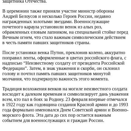
защитника Отечества.
В церемонии также приняли участие министр обороны
Андрей Белоусов и несколько Героев России, недавно
награжденных золотыми звездами. Военнослужащие
почетного караула установили венок из алых роз,
обрамленных еловым лапником, на специальной стойке перед
Вечным огнем, что стало важным символическим действием
в честь памяти павших защитников страны.
После установки венка Путин, преклонив колено, аккуратно
поправил ленты, оформленные в цветах российского флага, с
надписью “Неизвестному солдату от президента Российской
Федерации”. Затем, в знак уважения и скорби, он склонил
голову и почтил память павших защитников минутой
молчания, что подчеркнуло важность этого момента.
Традиция возложения венков на могиле неизвестного солдата
восходит к далеким временам и символизирует дань уважения
всем, кто пал в боях за Родину. 23 февраля впервые отмечался
в 1922 году как годовщина создания Красной армии и до 1993
года формально именовался Днем Советской армии и Военно-
морского флота. Эта дата до сих пор остается важным
событием для военнослужащих и граждан России.