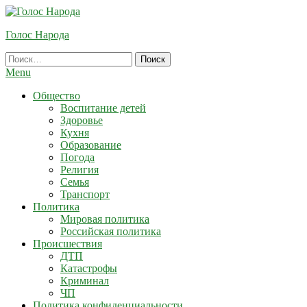
Skip
To
Голос Народа
Content
Найти:
Menu
Общество
Воспитание детей
Здоровье
Кухня
Образование
Погода
Религия
Семья
Транспорт
Политика
Мировая политика
Российская политика
Происшествия
ДТП
Катастрофы
Криминал
ЧП
Политика конфиденциальности