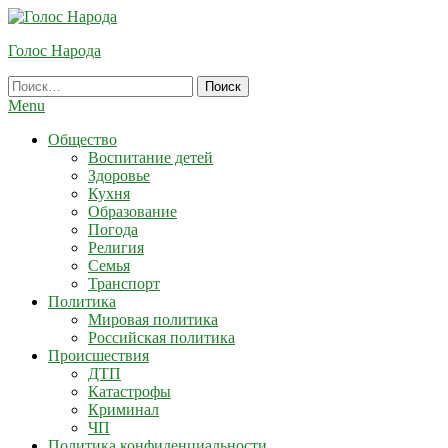
Skip
To
Голос Народа
Content
Найти:
Menu
Общество
Воспитание детей
Здоровье
Кухня
Образование
Погода
Религия
Семья
Транспорт
Политика
Мировая политика
Российская политика
Происшествия
ДТП
Катастрофы
Криминал
ЧП
Политика конфиденциальности