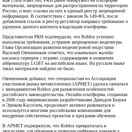
Как стало известно, РКН ранее обнаружил на платформе
материалы, запрещенные для распространения на территории
России, и внес ссылки на них в единый реестр запрещенной
информации. В соответствии с законом № 149-ФЗ, после
добавления ссылок в реестр регулятор направил требование о
удалении данного контента владельцам платформы.
Представители РКН подтвердили, что Roblox успешно
выполнила требования, устранив запрещенные видеоигры.
Глава Организации развития видеоигровой индустрии
Василий Овчинников отметил, что изначально жалоба
касалась серверов с играми, содержащими в названиях
аббревиатуру LGBT на английском языке. На русском языке
таких материалов найдено не было.
Овчинников добавил, что специалистам из Ассоциации
участников рынка метавселенных (АРМЕТ) удалось связаться
с менеджментом Roblox для разъяснения особенностей
российского законодательства. Онлайн-платформа, созданная
в 2006 году американскими разработчиками Давидом Базуки
и Эриком Касселем, продолжает активно развиваться и
используется многими российскими компаниями для
внедрения собственных проектов и программ обучения.
В АРМЕТ подчеркнули, что Roblox превратилась в
экосистему для обучения и развития цифровых навыков у