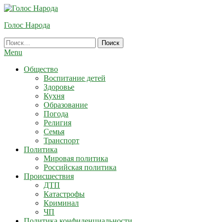
Skip
To
Голос Народа
Content
Найти:
Menu
Общество
Воспитание детей
Здоровье
Кухня
Образование
Погода
Религия
Семья
Транспорт
Политика
Мировая политика
Российская политика
Происшествия
ДТП
Катастрофы
Криминал
ЧП
Политика конфиденциальности