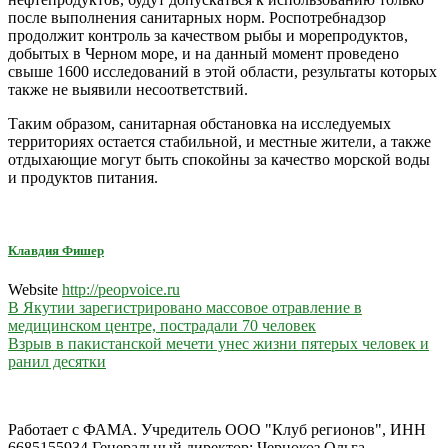
после выполнения санитарных норм. Роспотребнадзор
продолжит контроль за качеством рыбы и морепродуктов,
добытых в Черном море, и на данный момент проведено
свыше 1600 исследований в этой области, результаты которых
также не выявили несоответствий.
Таким образом, санитарная обстановка на исследуемых
территориях остается стабильной, и местные жители, а также
отдыхающие могут быть спокойны за качество морской воды
и продуктов питания.
Клавдия Фишер
Website
http://peopvoice.ru
Навигация
В Якутии зарегистрировано массовое отравление в
медицинском центре, пострадали 70 человек
по
Взрыв в пакистанской мечети унес жизни пятерых человек и
записям
ранил десятки
Работает с ФАМА. Учредитель ООО "Клуб регионов", ИНН
6685155934 Генеральный директор: Чернокоз Ольга