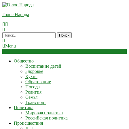
Skip
To
Голос Народа
Content
Найти:
Menu
Общество
Воспитание детей
Здоровье
Кухня
Образование
Погода
Религия
Семья
Транспорт
Политика
Мировая политика
Российская политика
Происшествия
ДТП