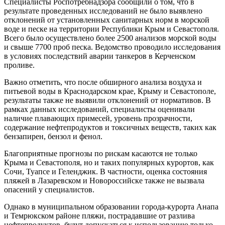
Специалисты Роспотребнадзора сообщили о том, что в
результате проведенных исследований не было выявлено
отклонений от установленных санитарных норм в морской
воде и песке на территории Республики Крым и Севастополя.
Всего было осуществлено более 2500 анализов морской воды
и свыше 7700 проб песка. Ведомство проводило исследования
в условиях последствий аварии танкеров в Керченском
проливе.
Важно отметить, что после обширного анализа воздуха и
питьевой воды в Краснодарском крае, Крыму и Севастополе,
результаты также не выявили отклонений от нормативов. В
рамках данных исследований, специалисты оценивали
наличие плавающих примесей, уровень прозрачности,
содержание нефтепродуктов и токсичных веществ, таких как
бензапирен, бензол и фенол.
Благоприятные прогнозы по рискам касаются не только
Крыма и Севастополя, но и таких популярных курортов, как
Сочи, Туапсе и Геленджик. В частности, оценка состояния
пляжей в Лазаревском и Новороссийске также не вызвала
опасений у специалистов.
Однако в муниципальном образовании города-курорта Анапа
и Темрюкском районе пляжи, пострадавшие от разлива
нефтепродуктов, будут допускаться к использованию только