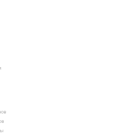
и
нов
ов
мы