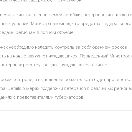
кратических задержек», — отметил он.
ечить жильем членов семей погибших ветеранов, инвалидов 
щных условий. Министр напомнил, что средства федерального
ереданы регионам в полном объеме.
ионах необходимо наладить контроль за соблюдением сроков
ать на новые заявки от нуждающихся. Проведенный Минстрое
 ветеранах реестру граждан, нуждающихся в жилье.
обом контроле, и выполнение обязательств будет проверятьс
а. Details о мерах поддержки ветеранов в различных региона
аниях с представителями губернаторов.