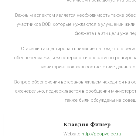
не имеем права допустить бюро
Важным аспектом является необходимость также обесп
участников ВОВ, которые нуждаются в улучшении жили
бюджета на эти цели уже п
Стасишин акцентировал внимание на том, что в рег
обеспечения жильем ветеранов и оперативно реагиров
мониторинг показал соответствие данных о
Вопрос обеспечения ветеранов жильем находится на ос
еженедельно, подчеркивается в сообщении министерств
также были обсуждены на совещ
Клавдия Фишер
Website
http://peopvoice.ru