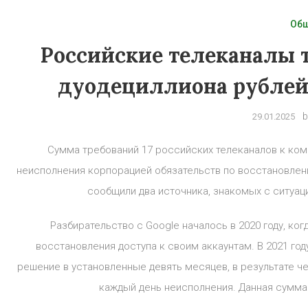
Об
Российские телеканалы тр
дуодециллиона рублей 
b
29.01.2025
Сумма требований 17 российских телеканалов к комп
неисполнения корпорацией обязательств по восстановлен
сообщили два источника, знакомых с ситуац
Разбирательство с Google началось в 2020 году, ког
восстановления доступа к своим аккаунтам. В 2021 год
решение в установленные девять месяцев, в результате че
каждый день неисполнения. Данная сумма