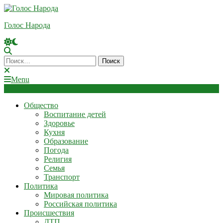
Skip
To
Голос Народа
Content
Найти:
Menu
Общество
Воспитание детей
Здоровье
Кухня
Образование
Погода
Религия
Семья
Транспорт
Политика
Мировая политика
Российская политика
Происшествия
ДТП