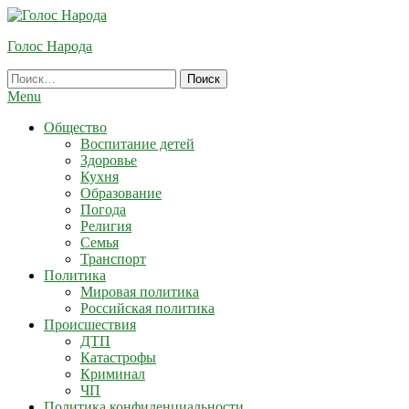
Skip
To
Голос Народа
Content
Найти:
Menu
Общество
Воспитание детей
Здоровье
Кухня
Образование
Погода
Религия
Семья
Транспорт
Политика
Мировая политика
Российская политика
Происшествия
ДТП
Катастрофы
Криминал
ЧП
Политика конфиденциальности