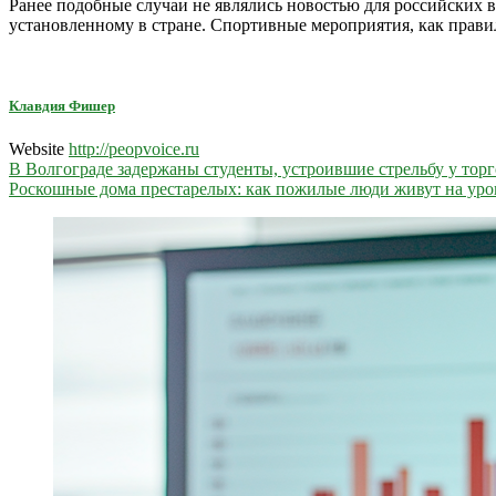
Ранее подобные случаи не являлись новостью для российских 
установленному в стране. Спортивные мероприятия, как прави
Клавдия Фишер
Website
http://peopvoice.ru
Навигация
В Волгограде задержаны студенты, устроившие стрельбу у торг
Роскошные дома престарелых: как пожилые люди живут на уро
по
записям