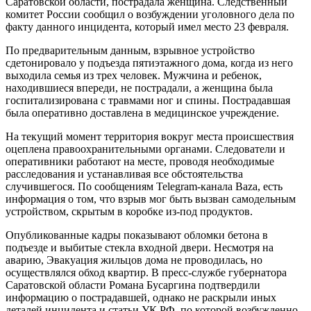
Саратовской области, пострадала женщина. Следственный
комитет России сообщил о возбуждении уголовного дела по
факту данного инцидента, который имел место 23 февраля.
По предварительным данным, взрывное устройство
сдетонировало у подъезда пятиэтажного дома, когда из него
выходила семья из трех человек. Мужчина и ребенок,
находившиеся впереди, не пострадали, а женщина была
госпитализирована с травмами ног и спины. Пострадавшая
была оперативно доставлена в медицинское учреждение.
На текущий момент территория вокруг места происшествия
оцеплена правоохранительными органами. Следователи и
оперативники работают на месте, проводя необходимые
расследования и устанавливая все обстоятельства
случившегося. По сообщениям Telegram-канала Baza, есть
информация о том, что взрыв мог быть вызван самодельным
устройством, скрытым в коробке из-под продуктов.
Опубликованные кадры показывают обломки бетона в
подъезде и выбитые стекла входной двери. Несмотря на
аварию, Эвакуация жильцов дома не проводилась, но
осуществлялся обход квартир. В пресс-службе губернатора
Саратовской области Романа Бусаргина подтвердили
информацию о пострадавшей, однако не раскрыли иных
деталей инцидента и статьи УК РФ, по которой возбужденно