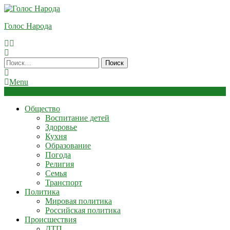
Skip
To
Голос Народа
Content
Найти:
Menu
Общество
Воспитание детей
Здоровье
Кухня
Образование
Погода
Религия
Семья
Транспорт
Политика
Мировая политика
Российская политика
Происшествия
ДТП