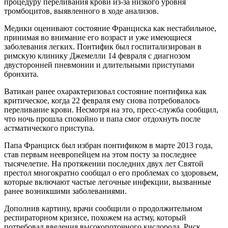
процедуру переливания крови из-за низкого уровня
тромбоцитов, выявленного в ходе анализов.
Медики оценивают состояние Франциска как нестабильное,
принимая во внимание его возраст и уже имеющиеся
заболевания легких. Понтифик был госпитализирован в
римскую клинику Джемелли 14 февраля с диагнозом
двусторонней пневмонии и длительными приступами
бронхита.
Ватикан ранее охарактеризовал состояние понтифика как
критическое, когда 22 февраля ему снова потребовалось
переливание крови. Несмотря на это, пресс-служба сообщил,
что ночь прошла спокойно и папа смог отдохнуть после
астматического приступа.
Папа Франциск был избран понтификом в марте 2013 года,
став первым неевропейцем на этом посту за последнее
тысячелетие. На протяжении последних двух лет Святой
престол многократно сообщал о его проблемах со здоровьем,
которые включают частые легочные инфекции, вызванные
ранее возникшими заболеваниями.
Дополнив картину, врачи сообщили о продолжительном
респираторном кризисе, похожем на астму, который
потребовал введения высокопоточного кислорода. Риск