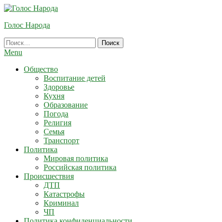
Skip
To
Голос Народа
Content
Найти:
Menu
Общество
Воспитание детей
Здоровье
Кухня
Образование
Погода
Религия
Семья
Транспорт
Политика
Мировая политика
Российская политика
Происшествия
ДТП
Катастрофы
Криминал
ЧП
Политика конфиденциальности