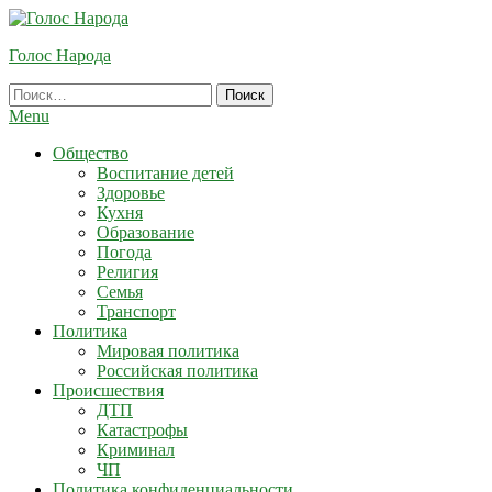
Skip
To
Голос Народа
Content
Найти:
Menu
Общество
Воспитание детей
Здоровье
Кухня
Образование
Погода
Религия
Семья
Транспорт
Политика
Мировая политика
Российская политика
Происшествия
ДТП
Катастрофы
Криминал
ЧП
Политика конфиденциальности