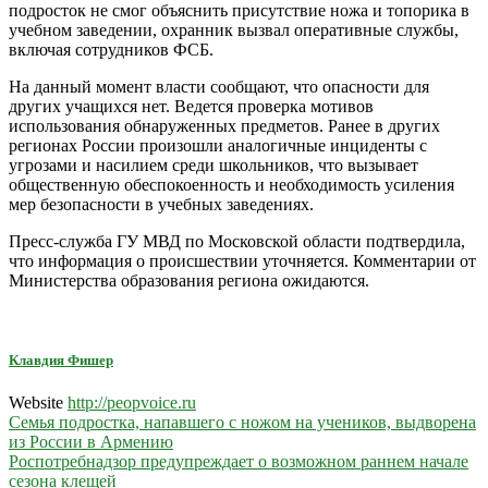
подросток не смог объяснить присутствие ножа и топорика в
учебном заведении, охранник вызвал оперативные службы,
включая сотрудников ФСБ.
На данный момент власти сообщают, что опасности для
других учащихся нет. Ведется проверка мотивов
использования обнаруженных предметов. Ранее в других
регионах России произошли аналогичные инциденты с
угрозами и насилием среди школьников, что вызывает
общественную обеспокоенность и необходимость усиления
мер безопасности в учебных заведениях.
Пресс-служба ГУ МВД по Московской области подтвердила,
что информация о происшествии уточняется. Комментарии от
Министерства образования региона ожидаются.
Клавдия Фишер
Website
http://peopvoice.ru
Навигация
Семья подростка, напавшего с ножом на учеников, выдворена
из России в Армению
по
Роспотребнадзор предупреждает о возможном раннем начале
записям
сезона клещей