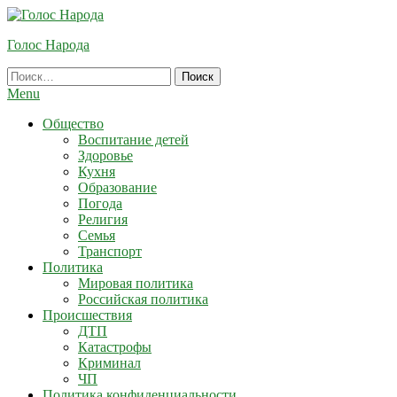
Skip
To
Голос Народа
Content
Найти:
Menu
Общество
Воспитание детей
Здоровье
Кухня
Образование
Погода
Религия
Семья
Транспорт
Политика
Мировая политика
Российская политика
Происшествия
ДТП
Катастрофы
Криминал
ЧП
Политика конфиденциальности