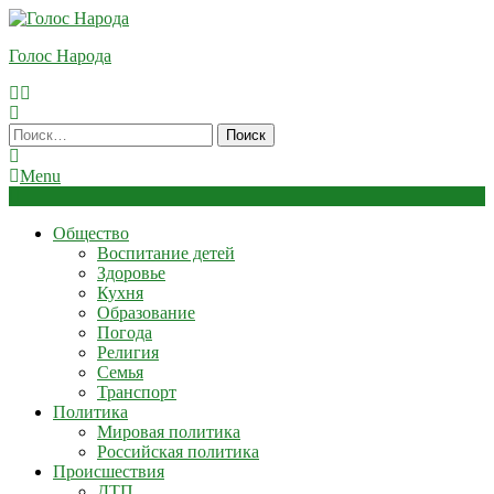
Skip
To
Голос Народа
Content
Найти:
Menu
Общество
Воспитание детей
Здоровье
Кухня
Образование
Погода
Религия
Семья
Транспорт
Политика
Мировая политика
Российская политика
Происшествия
ДТП