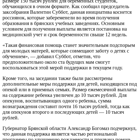
размере 150 тысяч рублей для беременных студенток,
обучающихся в очном формате. Как сообщил председатель
заксобрания Валентин Суббот, данная инициатива коснется
россиянок, которые забеременели во время получения
образования в брянских учебных заведениях. Основным
условием для получения выплаты является постановка на
медицинский учет и срок беременности свыше 12 недель.
«Такая финансовая помощь станет значительным подспорьем
для молодых матерей, которые совмещают заботу о детях с
обучением», — добавил Суббот, отметив, что
предположительно около ста будущих мам смогут
воспользоваться этой мерой поддержки в текущем году.
Кроме того, на заседании также были рассмотрены
дополнительные меры поддержки для детей, находящихся под
опекой или в приемных семьях. Размер ежемесячной выплаты
на содержание ребенка увеличен до 10 тысяч рублей. Для
опекунов, воспитывающих одного ребенка, сумма
вознаграждения составит почти 16 тысяч рублей, тогда как
для опекунов второго и последующих детей — 10 тысяч
рублей.
Губернатор Брянской области Александр Богомаз подчеркнул,
что данная поддержка является частью региональной
программы по улучшению рождаемости и призвана помочь