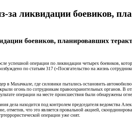
из-за ликвидации боевиков, п
видации боевиков, планировавших терак
осле успешной операции по ликвидации четырех боевиков, котор
озбуждено по статьям 317 («Посягательство на жизнь сотрудник
ндер в Махачкале, где силовики пытались остановить автомобил
ткрыли огонь по сотрудникам правоохранительных органов. В от
зультате операции на месте происшествия были обнаружены огн
ния дела находится под контролем председателя ведомства Алек
не, отметив, что это является провальной акцией, скоординир
тртеррористической операции уже снят.