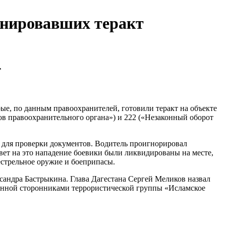
ланировавших теракт
т
ые, по данным правоохранителей, готовили теракт на объекте
ов правоохранительного органа») и 222 («Незаконный оборот
ю для проверки документов. Водитель проигнорировал
вет на это нападение боевики были ликвидированы на месте,
естрельное оружие и боеприпасы.
сандра Бастрыкина. Глава Дагестана Сергей Меликов назвал
ованной сторонниками террористической группы «Исламское