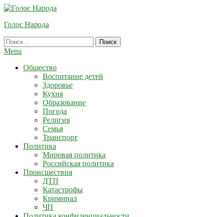
Skip
To
Голос Народа
Content
Найти:
Menu
Общество
Воспитание детей
Здоровье
Кухня
Образование
Погода
Религия
Семья
Транспорт
Политика
Мировая политика
Российская политика
Происшествия
ДТП
Катастрофы
Криминал
ЧП
Политика конфиденциальности