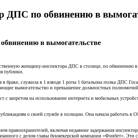
р ДПС по обвинению в вымога
 обвинению в вымогательстве
твенную женщину-инспектора ДПС в столице, по обвинению в в
ля публики.
я в браке, служила в 1 взводе 1 роты 1 батальона полка ДПС Г
чающие вымогательство и превышение должностных полномочий 
ст с запретом на использование интернета и мобильных устройс
убликациям о своей службе в полиции. Она начала работать в О
тием правоохранителей, включая недавние задержания инспекто
вязанного с делом главы букмекерской компании «Фонбет». Эти