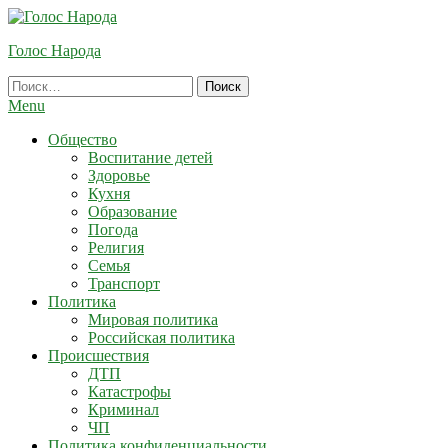
Skip
To
Голос Народа
Content
Найти:
Menu
Общество
Воспитание детей
Здоровье
Кухня
Образование
Погода
Религия
Семья
Транспорт
Политика
Мировая политика
Российская политика
Происшествия
ДТП
Катастрофы
Криминал
ЧП
Политика конфиденциальности