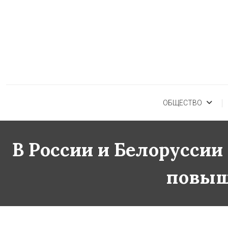
Skip
To
Content
ОБЩЕСТВО
В России и Белорусси
повыш