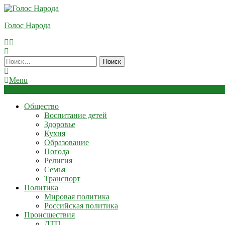
Skip
To
Голос Народа
Content
Найти:
Menu
Общество
Воспитание детей
Здоровье
Кухня
Образование
Погода
Религия
Семья
Транспорт
Политика
Мировая политика
Российская политика
Происшествия
ДТП