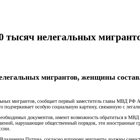
70 тысяч нелегальных мигран
нелегальных мигрантов, женщины соста
альных мигрантов, сообщает первый заместитель главы МВД РФ А
то подчеркивает особую социальную картину, связанную с легал
 необходимых документов, имеют возможность обратиться в МВД 
шений, нарушающие общественный порядок, эти иностранные гра
ссии.
а Владимира Путина, согласно которому мигранты должны самост