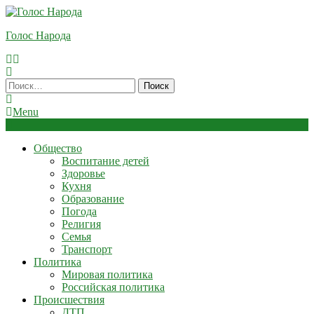
Skip
To
Голос Народа
Content
Найти:
Menu
Общество
Воспитание детей
Здоровье
Кухня
Образование
Погода
Религия
Семья
Транспорт
Политика
Мировая политика
Российская политика
Происшествия
ДТП